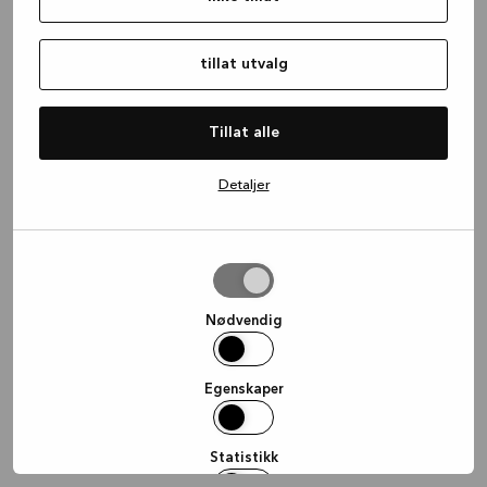
information)
.
tillat utvalg
Tillat alle
Detaljer
tillat
utvalg
Nødvendig
Egenskaper
Statistikk