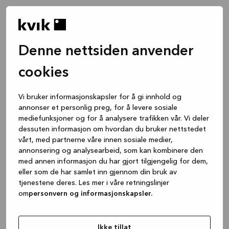
Denne nettsiden anvender
cookies
Vi bruker informasjonskapsler for å gi innhold og
annonser et personlig preg, for å levere sosiale
mediefunksjoner og for å analysere trafikken vår. Vi deler
dessuten informasjon om hvordan du bruker nettstedet
vårt, med partnerne våre innen sosiale medier,
annonsering og analysearbeid, som kan kombinere den
med annen informasjon du har gjort tilgjengelig for dem,
eller som de har samlet inn gjennom din bruk av
tjenestene deres. Les mer i våre retningslinjer
om
personvern og informasjonskapsler.
Application error: a client-side exception has occurred
while
loading
www.kvik.no
(see the browser console for more
Ikke tillat