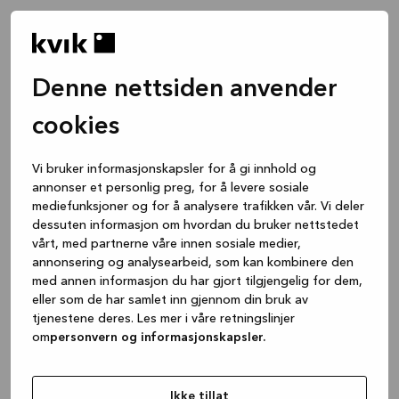
Denne nettsiden anvender
cookies
Vi bruker informasjonskapsler for å gi innhold og
annonser et personlig preg, for å levere sosiale
mediefunksjoner og for å analysere trafikken vår. Vi deler
dessuten informasjon om hvordan du bruker nettstedet
vårt, med partnerne våre innen sosiale medier,
annonsering og analysearbeid, som kan kombinere den
med annen informasjon du har gjort tilgjengelig for dem,
eller som de har samlet inn gjennom din bruk av
tjenestene deres. Les mer i våre retningslinjer
om
personvern og informasjonskapsler.
Application error: a client-side exception has occurred
while
loading
www.kvik.no
(see the browser console for more
Ikke tillat