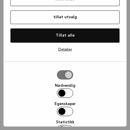
information)
.
tillat utvalg
Tillat alle
Detaljer
tillat
utvalg
Nødvendig
Egenskaper
Statistikk