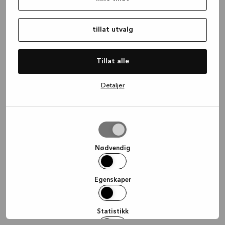
information)
.
tillat utvalg
Tillat alle
Detaljer
tillat
utvalg
Nødvendig
Egenskaper
Statistikk