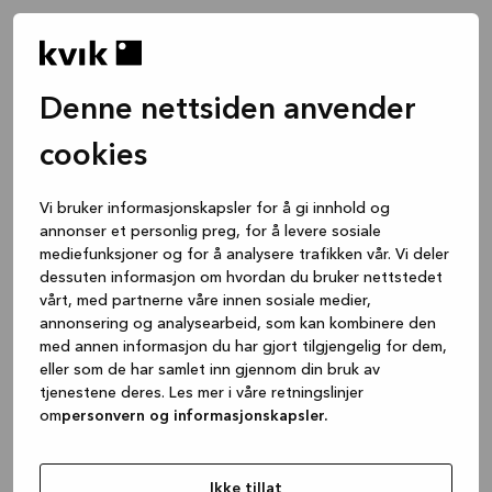
Denne nettsiden anvender
cookies
Vi bruker informasjonskapsler for å gi innhold og
annonser et personlig preg, for å levere sosiale
mediefunksjoner og for å analysere trafikken vår. Vi deler
dessuten informasjon om hvordan du bruker nettstedet
vårt, med partnerne våre innen sosiale medier,
annonsering og analysearbeid, som kan kombinere den
med annen informasjon du har gjort tilgjengelig for dem,
eller som de har samlet inn gjennom din bruk av
tjenestene deres. Les mer i våre retningslinjer
om
personvern og informasjonskapsler.
Application error: a client-side exception has occurred
while
loading
www.kvik.no
(see the browser console for more
Ikke tillat