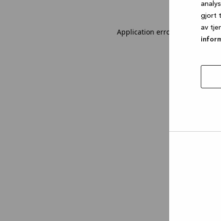
analy
gjort 
av tje
Application error: a client-sid
infor
tillat
utval