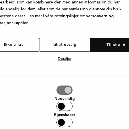
searbeid, som kan kombinere den med annen informasjon du har
tilgjengelig for dem, eller som de har samlet inn gjennom din bruk
nestene deres. Les mer i våre retningslinjer om
personvern og
e exception has occurred
while loading
www.kvik.no
(see the browse
masjonskapsler.
Ikke tillat
tillat utvalg
Tillat alle
Detaljer
g
Nødvendig
Egenskaper