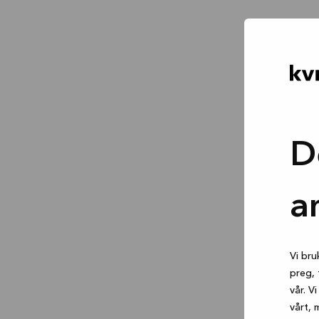
D
a
Vi bru
preg, 
vår. V
vårt, 