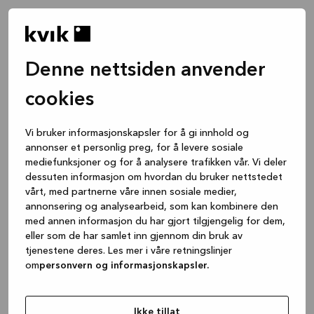
Denne nettsiden anvender
cookies
Vi bruker informasjonskapsler for å gi innhold og
annonser et personlig preg, for å levere sosiale
mediefunksjoner og for å analysere trafikken vår. Vi deler
dessuten informasjon om hvordan du bruker nettstedet
vårt, med partnerne våre innen sosiale medier,
annonsering og analysearbeid, som kan kombinere den
med annen informasjon du har gjort tilgjengelig for dem,
eller som de har samlet inn gjennom din bruk av
tjenestene deres. Les mer i våre retningslinjer
om
personvern og informasjonskapsler.
Application error: a client-side exception has occurred
while
loading
www.kvik.no
(see the browser console for more
Ikke tillat