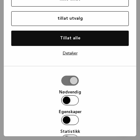
information)
.
tillat utvalg
Tillat alle
Detaljer
tillat
utvalg
Nødvendig
Egenskaper
Statistikk