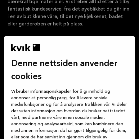
bærekraftige materialer. Vi streber alltid etter å tilby
fantastisk kundeservice, fra det øyeblikket du går inn
i en av butikkene våre, til det nye kjøkkenet, badet
eller garderoben er helt på plass.
Om Kvik
Denne nettsiden anvender
Logg inn på MyKvik
cookies
Book gratis designmøte
Vi bruker informasjonskapsler for å gi innhold og
annonser et personlig preg, for å levere sosiale
Finn butikk
mediefunksjoner og for å analysere trafikken vår. Vi deler
dessuten informasjon om hvordan du bruker nettstedet
vårt, med partnerne våre innen sosiale medier,
annonsering og analysearbeid, som kan kombinere den
med annen informasjon du har gjort tilgjengelig for dem,
eller som de har samlet inn gjennom din bruk av