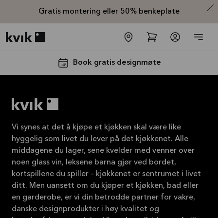
Gratis montering eller 50% benkeplate
Kvik logo
Book gratis designmøte
Vi synes at det å kjøpe et kjøkken skal være like
hyggelig som livet du lever på det kjøkkenet. Alle
middagene du lager, sene kvelder med venner over
Få 50% på
noen glass vin, leksene barna gjør ved bordet,
benkeplaten*
kortspillene du spiller – kjøkkenet er sentrumet i livet
Tilbudet er gyldig til
ditt. Men uansett om du kjøper et kjøkken, bad eller
16.08.2026
en garderobe, er vi din betrodde partner for vakre,
danske designprodukter i høy kvalitet og
Se mer