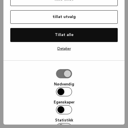
information)
.
tillat utvalg
Tillat alle
Detaljer
tillat
utvalg
Nødvendig
Egenskaper
Statistikk