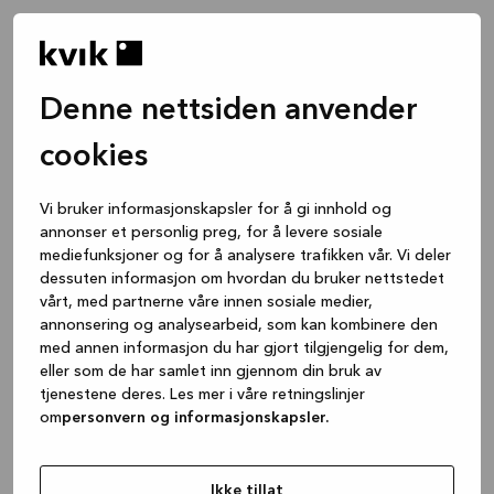
Denne nettsiden anvender
cookies
Vi bruker informasjonskapsler for å gi innhold og
annonser et personlig preg, for å levere sosiale
mediefunksjoner og for å analysere trafikken vår. Vi deler
dessuten informasjon om hvordan du bruker nettstedet
vårt, med partnerne våre innen sosiale medier,
annonsering og analysearbeid, som kan kombinere den
med annen informasjon du har gjort tilgjengelig for dem,
eller som de har samlet inn gjennom din bruk av
tjenestene deres. Les mer i våre retningslinjer
om
personvern og informasjonskapsler.
Application error: a client-side exception has occurred
while
loading
www.kvik.no
(see the browser console for more
Ikke tillat