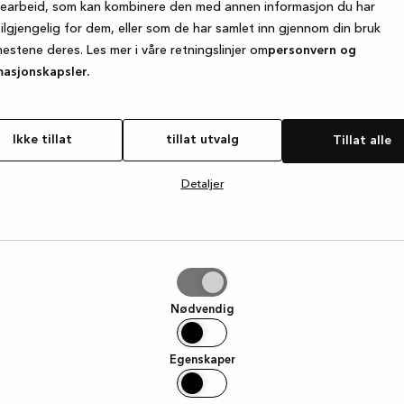
searbeid, som kan kombinere den med annen informasjon du har
tilgjengelig for dem, eller som de har samlet inn gjennom din bruk
nestene deres. Les mer i våre retningslinjer om
personvern og
e exception has occurred
while loading
www.kvik.no
(see the browse
masjonskapsler.
Ikke tillat
tillat utvalg
Tillat alle
Detaljer
g
Nødvendig
Egenskaper