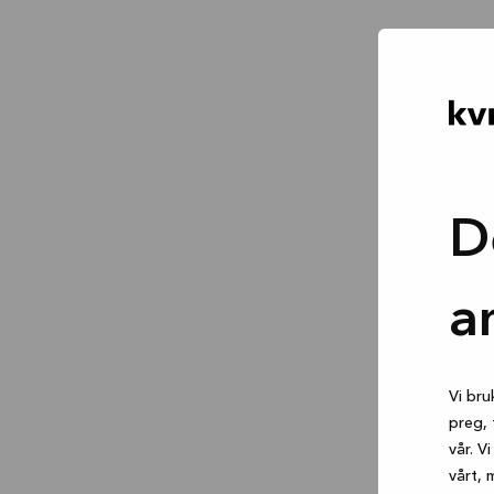
D
a
Vi bru
preg, 
vår. V
vårt, 