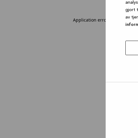
analy
gjort 
av tje
Application error: a client-sid
infor
tillat
utval