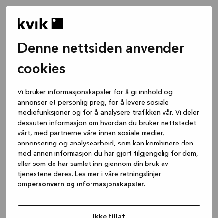
Denne nettsiden anvender
cookies
Vi bruker informasjonskapsler for å gi innhold og
annonser et personlig preg, for å levere sosiale
mediefunksjoner og for å analysere trafikken vår. Vi deler
dessuten informasjon om hvordan du bruker nettstedet
vårt, med partnerne våre innen sosiale medier,
annonsering og analysearbeid, som kan kombinere den
med annen informasjon du har gjort tilgjengelig for dem,
eller som de har samlet inn gjennom din bruk av
tjenestene deres. Les mer i våre retningslinjer
om
personvern og informasjonskapsler.
Application error: a client-side exception has occurred
while
loading
www.kvik.no
(see the browser console for more
Ikke tillat