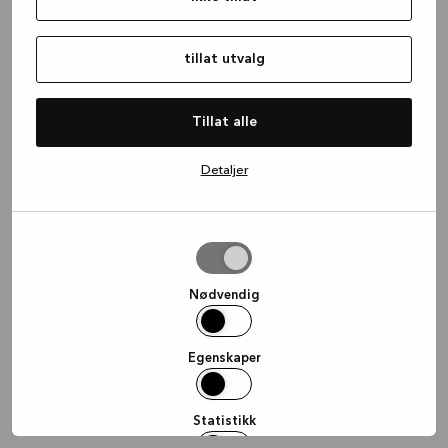
information)
.
tillat utvalg
Tillat alle
Detaljer
tillat
utvalg
Nødvendig
Egenskaper
Statistikk