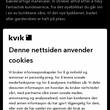
bærekraftige materialer. Vi streber alltid etter å tilby
fantastisk kundeservice, fra det øyeblikket du går inn
i en av butikkene våre, til det nye kjøkkenet, badet
eller garderoben er helt på plass.
Om Kvik
Denne nettsiden anvender
Logg inn på MyKvik
cookies
Book gratis designmøte
Vi bruker informasjonskapsler for å gi innhold og
annonser et personlig preg, for å levere sosiale
Finn butikk
mediefunksjoner og for å analysere trafikken vår. Vi deler
dessuten informasjon om hvordan du bruker nettstedet
vårt, med partnerne våre innen sosiale medier,
annonsering og analysearbeid, som kan kombinere den
med annen informasjon du har gjort tilgjengelig for dem,
eller som de har samlet inn gjennom din bruk av