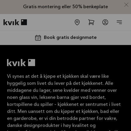
Gratis montering eller 50% benkeplate
Kvik logo
Book gratis designmøte
Vi synes at det å kjøpe et kjøkken skal være like
hyggelig som livet du lever på det kjøkkenet. Alle
middagene du lager, sene kvelder med venner over
Få 50% på
noen glass vin, leksene barna gjør ved bordet,
benkeplaten*
kortspillene du spiller – kjøkkenet er sentrumet i livet
Tilbudet er gyldig til
ditt. Men uansett om du kjøper et kjøkken, bad eller
16.08.2026
en garderobe, er vi din betrodde partner for vakre,
danske designprodukter i høy kvalitet og
Se mer