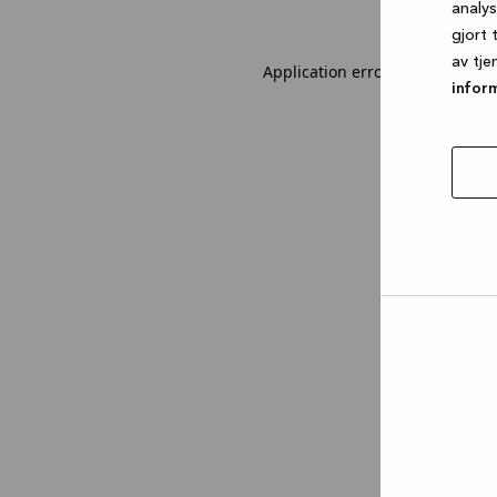
analy
gjort 
av tje
Application error: a client-sid
infor
tillat
utval