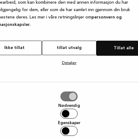
searbeid, som kan kombinere den med annen informasjon du har
tilgjengelig for dem, eller som de har samlet inn gjennom din bruk
nestene deres. Les mer i våre retningslinjer om
personvern og
e exception has occurred
while loading
www.kvik.no
(see the browse
masjonskapsler.
Ikke tillat
tillat utvalg
Tillat alle
Detaljer
g
Nødvendig
Egenskaper