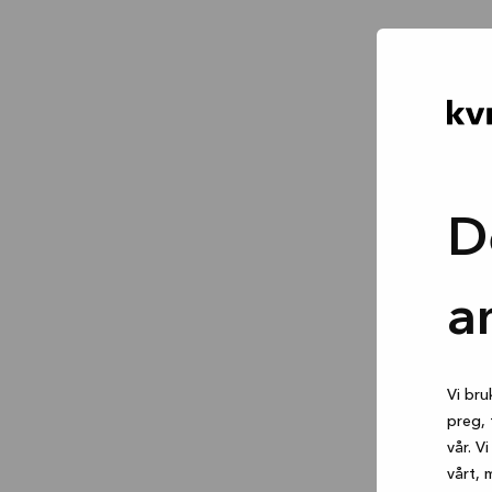
D
a
Vi bru
preg, 
vår. V
vårt, 