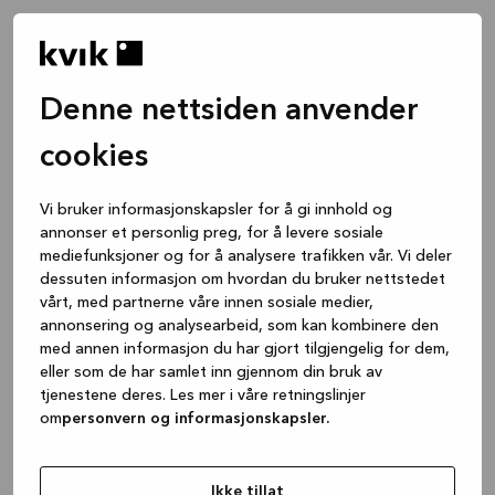
Denne nettsiden anvender
cookies
Vi bruker informasjonskapsler for å gi innhold og
annonser et personlig preg, for å levere sosiale
mediefunksjoner og for å analysere trafikken vår. Vi deler
dessuten informasjon om hvordan du bruker nettstedet
vårt, med partnerne våre innen sosiale medier,
annonsering og analysearbeid, som kan kombinere den
med annen informasjon du har gjort tilgjengelig for dem,
eller som de har samlet inn gjennom din bruk av
tjenestene deres. Les mer i våre retningslinjer
om
personvern og informasjonskapsler.
Application error: a client-side exception has occurred
while
loading
www.kvik.no
(see the browser console for more
Ikke tillat