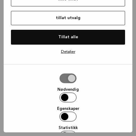
information)
.
tillat utvalg
Tillat alle
Detaljer
tillat
utvalg
Nødvendig
Egenskaper
Statistikk