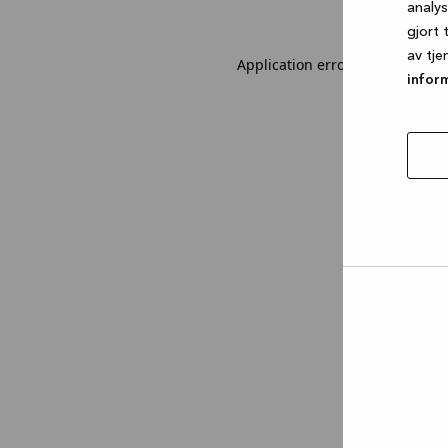
analy
gjort 
av tje
Application error: a client-sid
infor
tillat
utval