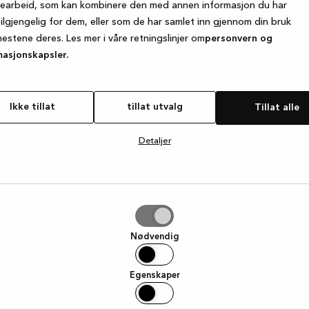
searbeid, som kan kombinere den med annen informasjon du har
tilgjengelig for dem, eller som de har samlet inn gjennom din bruk
nestene deres. Les mer i våre retningslinjer om
personvern og
e exception has occurred
while loading
www.kvik.no
(see the browse
masjonskapsler.
Ikke tillat
tillat utvalg
Tillat alle
Detaljer
g
Nødvendig
Egenskaper