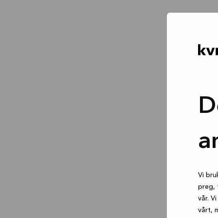
D
a
Vi bru
preg, 
vår. V
vårt, 