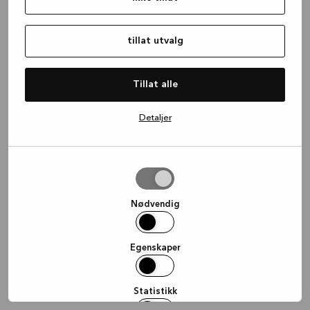
information)
.
tillat utvalg
Tillat alle
Detaljer
tillat
utvalg
Nødvendig
Egenskaper
Statistikk