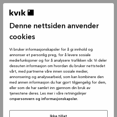
Denne nettsiden anvender
cookies
Vi bruker informasjonskapsler for å gi innhold og
annonser et personlig preg, for å levere sosiale
mediefunksjoner og for å analysere trafikken vår. Vi deler
dessuten informasjon om hvordan du bruker nettstedet
vårt, med partnerne våre innen sosiale medier,
annonsering og analysearbeid, som kan kombinere den
med annen informasjon du har gjort tilgjengelig for dem,
eller som de har samlet inn gjennom din bruk av
tjenestene deres. Les mer i våre retningslinjer
om
personvern og informasjonskapsler.
Application error: a client-side exception has occurred
while
loading
www.kvik.no
(see the browser console for more
Ikke tillat