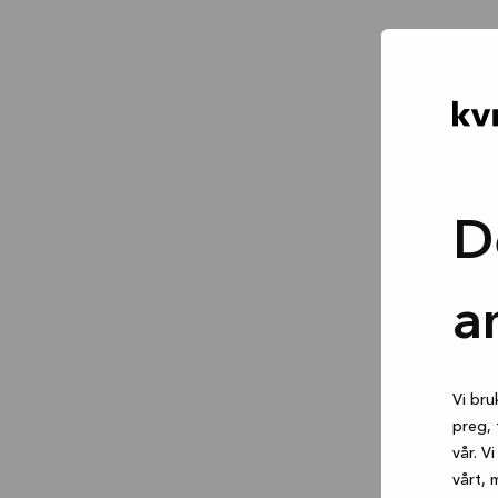
D
a
Vi bru
preg, 
vår. V
vårt, 