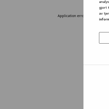
analy
gjort 
av tje
Application error: a client-sid
infor
tillat
utval