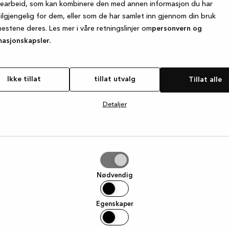
searbeid, som kan kombinere den med annen informasjon du har
tilgjengelig for dem, eller som de har samlet inn gjennom din bruk
nestene deres. Les mer i våre retningslinjer om
personvern og
e exception has occurred
while loading
www.kvik.no
(see the browse
masjonskapsler.
Ikke tillat
tillat utvalg
Tillat alle
Detaljer
g
Nødvendig
Egenskaper