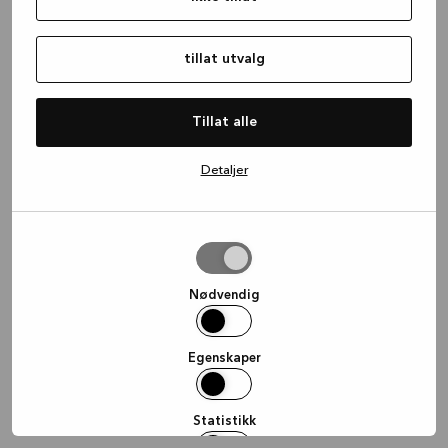
information)
.
tillat utvalg
Tillat alle
Detaljer
tillat
utvalg
Nødvendig
Egenskaper
Statistikk