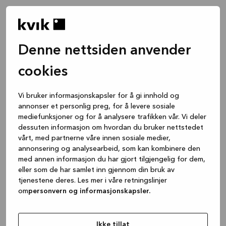
Denne nettsiden anvender
cookies
Vi bruker informasjonskapsler for å gi innhold og
annonser et personlig preg, for å levere sosiale
mediefunksjoner og for å analysere trafikken vår. Vi deler
dessuten informasjon om hvordan du bruker nettstedet
vårt, med partnerne våre innen sosiale medier,
annonsering og analysearbeid, som kan kombinere den
med annen informasjon du har gjort tilgjengelig for dem,
eller som de har samlet inn gjennom din bruk av
tjenestene deres. Les mer i våre retningslinjer
om
personvern og informasjonskapsler.
Application error: a client-side exception has occurred
while
loading
www.kvik.no
(see the browser console for more
Ikke tillat