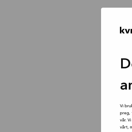
D
a
Vi bru
preg, 
vår. V
vårt, 