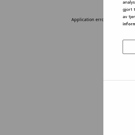
analy
gjort 
av tje
Application error: a client-sid
infor
tillat
utval