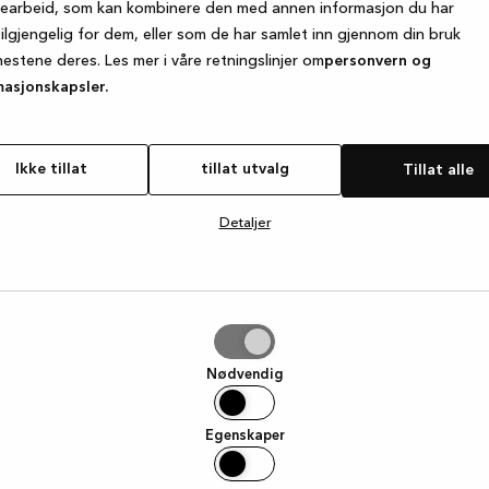
searbeid, som kan kombinere den med annen informasjon du har
tilgjengelig for dem, eller som de har samlet inn gjennom din bruk
nestene deres. Les mer i våre retningslinjer om
personvern og
e exception has occurred
while loading
www.kvik.no
(see the browse
masjonskapsler.
Ikke tillat
tillat utvalg
Tillat alle
Detaljer
g
Nødvendig
Egenskaper