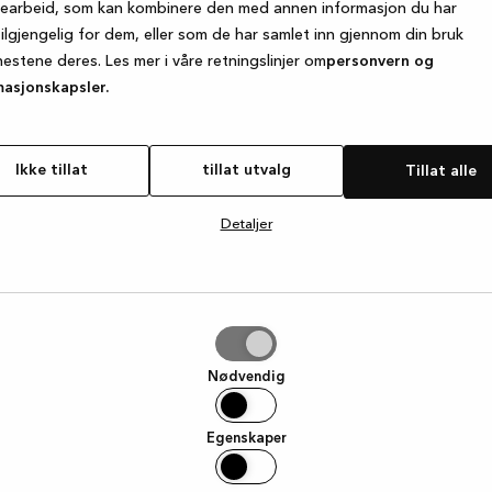
searbeid, som kan kombinere den med annen informasjon du har
tilgjengelig for dem, eller som de har samlet inn gjennom din bruk
nestene deres. Les mer i våre retningslinjer om
personvern og
e exception has occurred
while loading
www.kvik.no
(see the browse
masjonskapsler.
Ikke tillat
tillat utvalg
Tillat alle
Detaljer
g
Nødvendig
Egenskaper