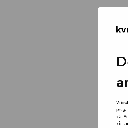
D
a
Vi bru
preg, 
vår. V
vårt, 