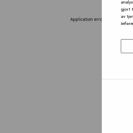
analy
gjort 
av tje
Application error: a client-sid
infor
tillat
utval