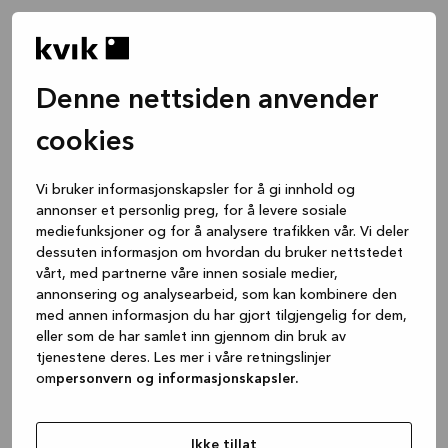
Denne nettsiden anvender
cookies
Vi bruker informasjonskapsler for å gi innhold og
annonser et personlig preg, for å levere sosiale
mediefunksjoner og for å analysere trafikken vår. Vi deler
dessuten informasjon om hvordan du bruker nettstedet
vårt, med partnerne våre innen sosiale medier,
annonsering og analysearbeid, som kan kombinere den
med annen informasjon du har gjort tilgjengelig for dem,
eller som de har samlet inn gjennom din bruk av
tjenestene deres. Les mer i våre retningslinjer
om
personvern og informasjonskapsler.
Application error: a client-side exception has occurred
while
loading
www.kvik.no
(see the browser console for more
Ikke tillat