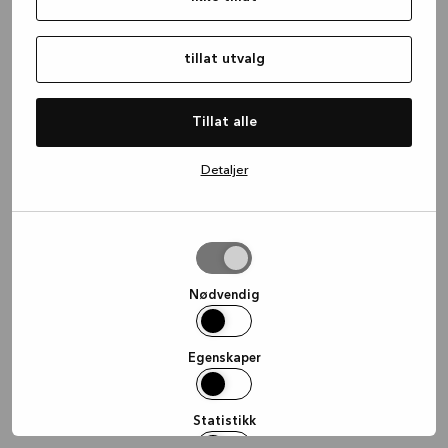
information)
.
tillat utvalg
Tillat alle
Detaljer
tillat
utvalg
Nødvendig
Egenskaper
Statistikk