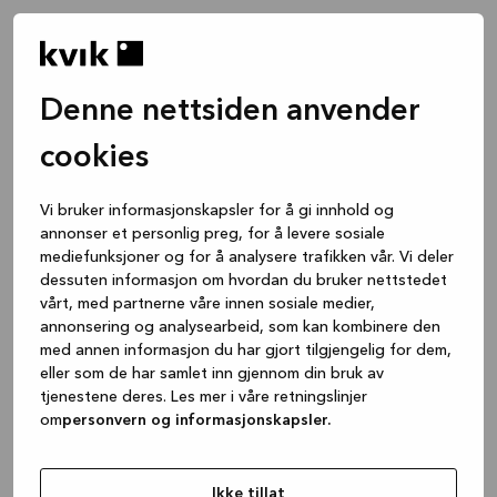
Denne nettsiden anvender
cookies
Vi bruker informasjonskapsler for å gi innhold og
annonser et personlig preg, for å levere sosiale
mediefunksjoner og for å analysere trafikken vår. Vi deler
dessuten informasjon om hvordan du bruker nettstedet
vårt, med partnerne våre innen sosiale medier,
annonsering og analysearbeid, som kan kombinere den
med annen informasjon du har gjort tilgjengelig for dem,
eller som de har samlet inn gjennom din bruk av
tjenestene deres. Les mer i våre retningslinjer
om
personvern og informasjonskapsler.
Application error: a client-side exception has occurred
while
loading
www.kvik.no
(see the browser console for more
Ikke tillat