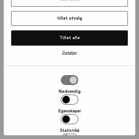
information)
.
tillat utvalg
Tillat alle
Detaljer
tillat
utvalg
Nødvendig
Egenskaper
Statistikk