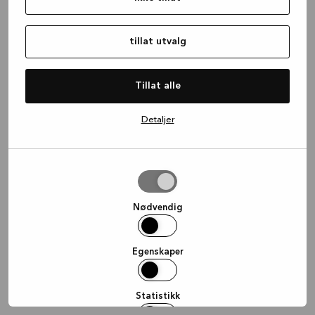
information)
.
tillat utvalg
Tillat alle
Detaljer
tillat
utvalg
Nødvendig
Egenskaper
Statistikk