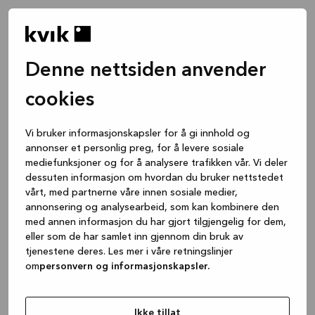
Denne nettsiden anvender
cookies
Vi bruker informasjonskapsler for å gi innhold og
annonser et personlig preg, for å levere sosiale
mediefunksjoner og for å analysere trafikken vår. Vi deler
dessuten informasjon om hvordan du bruker nettstedet
vårt, med partnerne våre innen sosiale medier,
annonsering og analysearbeid, som kan kombinere den
med annen informasjon du har gjort tilgjengelig for dem,
eller som de har samlet inn gjennom din bruk av
tjenestene deres. Les mer i våre retningslinjer
om
personvern og informasjonskapsler.
Application error: a client-side exception has occurred
while
loading
www.kvik.no
(see the browser console for more
Ikke tillat