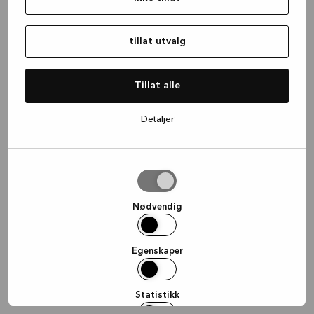
information)
.
tillat utvalg
Tillat alle
Detaljer
tillat
utvalg
Nødvendig
Egenskaper
Statistikk