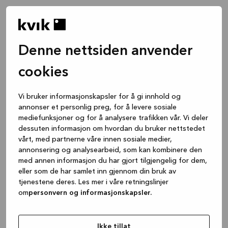
Denne nettsiden anvender
cookies
Vi bruker informasjonskapsler for å gi innhold og
annonser et personlig preg, for å levere sosiale
mediefunksjoner og for å analysere trafikken vår. Vi deler
dessuten informasjon om hvordan du bruker nettstedet
vårt, med partnerne våre innen sosiale medier,
annonsering og analysearbeid, som kan kombinere den
med annen informasjon du har gjort tilgjengelig for dem,
eller som de har samlet inn gjennom din bruk av
tjenestene deres. Les mer i våre retningslinjer
om
personvern og informasjonskapsler.
Application error: a client-side exception has occurred
while
loading
www.kvik.no
(see the browser console for more
Ikke tillat