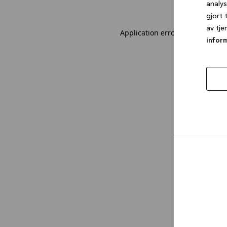
analy
gjort 
av tje
Application error: a client-sid
infor
tillat
utval