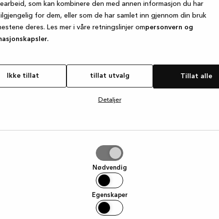
searbeid, som kan kombinere den med annen informasjon du har
tilgjengelig for dem, eller som de har samlet inn gjennom din bruk
nestene deres. Les mer i våre retningslinjer om
personvern og
e exception has occurred
while loading
www.kvik.no
(see the browse
masjonskapsler.
Ikke tillat
tillat utvalg
Tillat alle
Detaljer
g
Nødvendig
Egenskaper