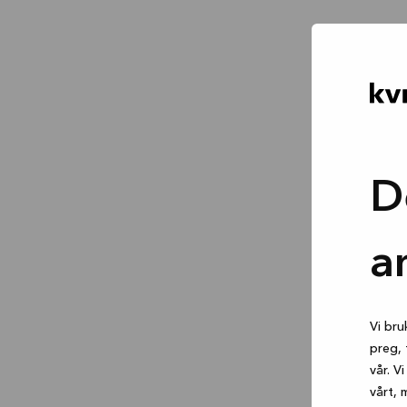
D
a
Vi bru
preg, 
vår. V
vårt, 