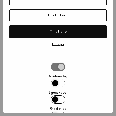
information)
.
tillat utvalg
Tillat alle
Detaljer
tillat
utvalg
Nødvendig
Egenskaper
Statistikk