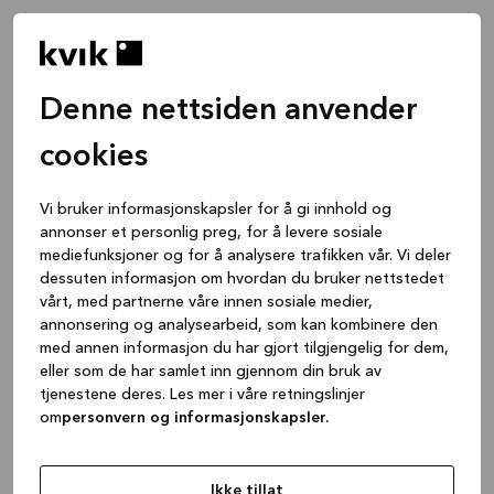
Denne nettsiden anvender
cookies
Vi bruker informasjonskapsler for å gi innhold og
annonser et personlig preg, for å levere sosiale
mediefunksjoner og for å analysere trafikken vår. Vi deler
dessuten informasjon om hvordan du bruker nettstedet
vårt, med partnerne våre innen sosiale medier,
annonsering og analysearbeid, som kan kombinere den
med annen informasjon du har gjort tilgjengelig for dem,
eller som de har samlet inn gjennom din bruk av
tjenestene deres. Les mer i våre retningslinjer
om
personvern og informasjonskapsler.
Application error: a client-side exception has occurred
while
loading
www.kvik.no
(see the browser console for more
Ikke tillat