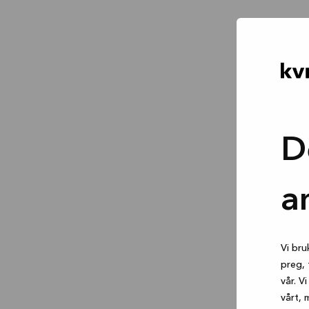
D
a
Vi bru
preg, 
vår. V
vårt, 