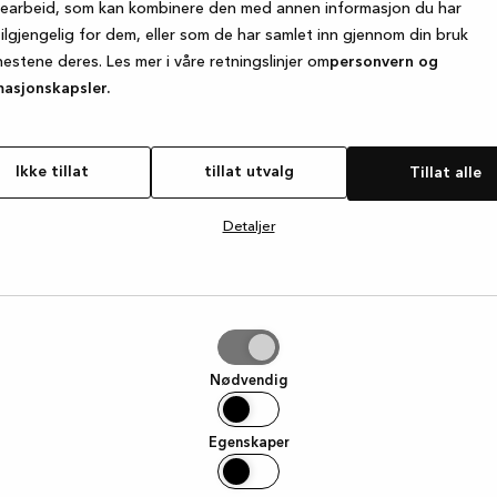
searbeid, som kan kombinere den med annen informasjon du har
tilgjengelig for dem, eller som de har samlet inn gjennom din bruk
nestene deres. Les mer i våre retningslinjer om
personvern og
e exception has occurred
while loading
www.kvik.no
(see the browse
masjonskapsler.
Ikke tillat
tillat utvalg
Tillat alle
Detaljer
g
Nødvendig
Egenskaper