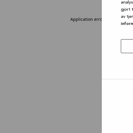
analy
gjort 
av tje
Application error: a client-sid
infor
tillat
utval