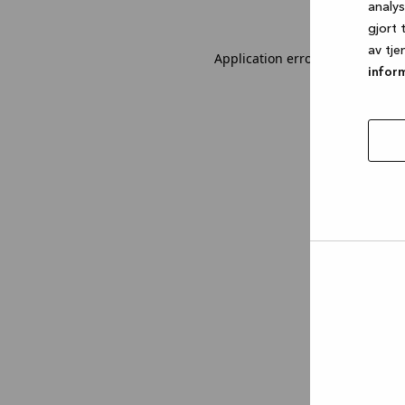
analy
gjort 
av tje
Application error: a client-sid
infor
tillat
utval