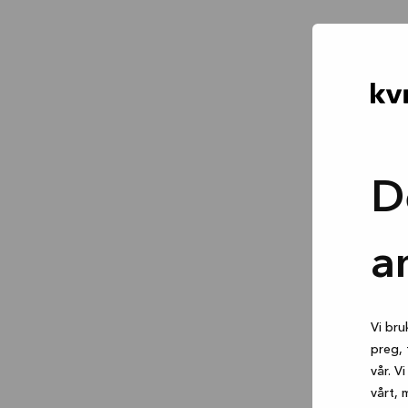
D
a
Vi bru
preg, 
vår. V
vårt, 