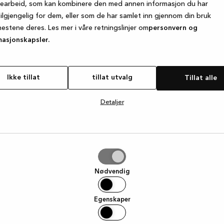
searbeid, som kan kombinere den med annen informasjon du har
tilgjengelig for dem, eller som de har samlet inn gjennom din bruk
nestene deres. Les mer i våre retningslinjer om
personvern og
e exception has occurred
while loading
www.kvik.no
(see the browse
masjonskapsler.
Ikke tillat
tillat utvalg
Tillat alle
Detaljer
g
Nødvendig
Egenskaper