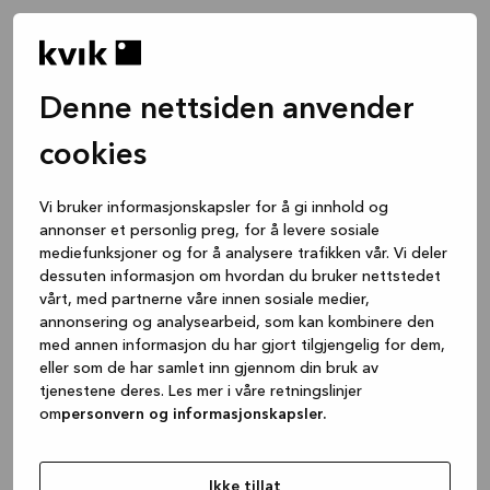
Denne nettsiden anvender
cookies
Vi bruker informasjonskapsler for å gi innhold og
annonser et personlig preg, for å levere sosiale
mediefunksjoner og for å analysere trafikken vår. Vi deler
dessuten informasjon om hvordan du bruker nettstedet
vårt, med partnerne våre innen sosiale medier,
annonsering og analysearbeid, som kan kombinere den
med annen informasjon du har gjort tilgjengelig for dem,
eller som de har samlet inn gjennom din bruk av
tjenestene deres. Les mer i våre retningslinjer
om
personvern og informasjonskapsler.
Application error: a client-side exception has occurred
while
loading
www.kvik.no
(see the browser console for more
Ikke tillat