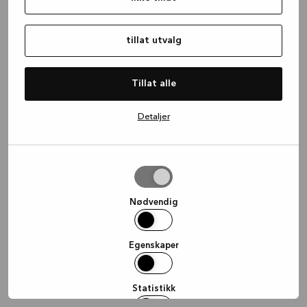
information)
.
tillat utvalg
Tillat alle
Detaljer
tillat
utvalg
Nødvendig
Egenskaper
Statistikk