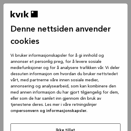
Denne nettsiden anvender
cookies
Vi bruker informasjonskapsler for å gi innhold og
annonser et personlig preg, for å levere sosiale
mediefunksjoner og for å analysere trafikken vår. Vi deler
dessuten informasjon om hvordan du bruker nettstedet
vårt, med partnerne våre innen sosiale medier,
annonsering og analysearbeid, som kan kombinere den
med annen informasjon du har gjort tilgjengelig for dem,
eller som de har samlet inn gjennom din bruk av
tjenestene deres. Les mer i våre retningslinjer
om
personvern og informasjonskapsler.
Application error: a client-side exception has occurred
while
loading
www.kvik.no
(see the browser console for more
Ikke tillat