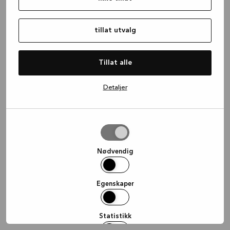
information)
.
tillat utvalg
Tillat alle
Detaljer
tillat
utvalg
Nødvendig
Egenskaper
Statistikk