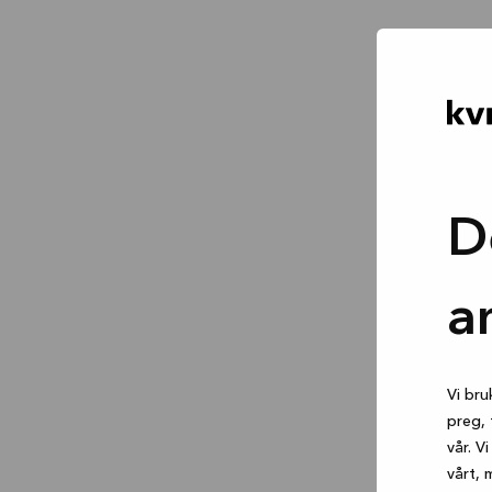
D
a
Vi bru
preg, 
vår. V
vårt, 