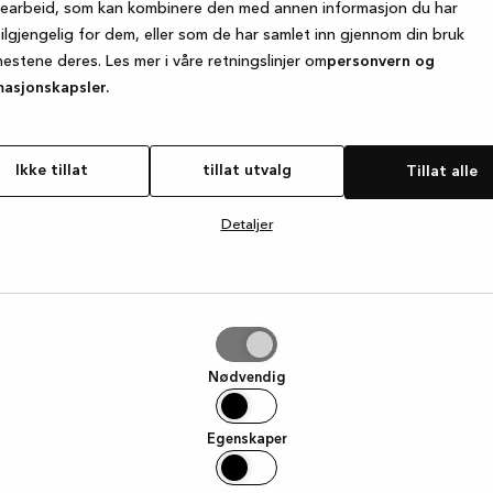
searbeid, som kan kombinere den med annen informasjon du har
tilgjengelig for dem, eller som de har samlet inn gjennom din bruk
nestene deres. Les mer i våre retningslinjer om
personvern og
e exception has occurred
while loading
www.kvik.no
(see the browse
masjonskapsler.
Ikke tillat
tillat utvalg
Tillat alle
Detaljer
g
Nødvendig
Egenskaper