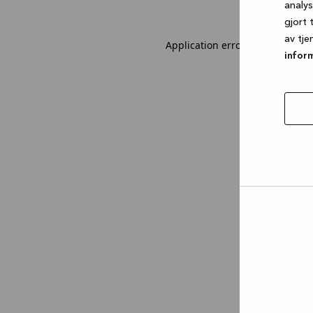
analy
gjort 
av tje
Application error: a client-sid
infor
tillat
utval