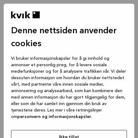
Denne nettsiden anvender
cookies
Vi bruker informasjonskapsler for å gi innhold og
annonser et personlig preg, for å levere sosiale
mediefunksjoner og for å analysere trafikken vår. Vi deler
dessuten informasjon om hvordan du bruker nettstedet
vårt, med partnerne våre innen sosiale medier,
annonsering og analysearbeid, som kan kombinere den
med annen informasjon du har gjort tilgjengelig for dem,
eller som de har samlet inn gjennom din bruk av
tjenestene deres. Les mer i våre retningslinjer
om
personvern og informasjonskapsler.
Application error: a client-side exception has occurred
while
loading
www.kvik.no
(see the browser console for more
Ikke tillat