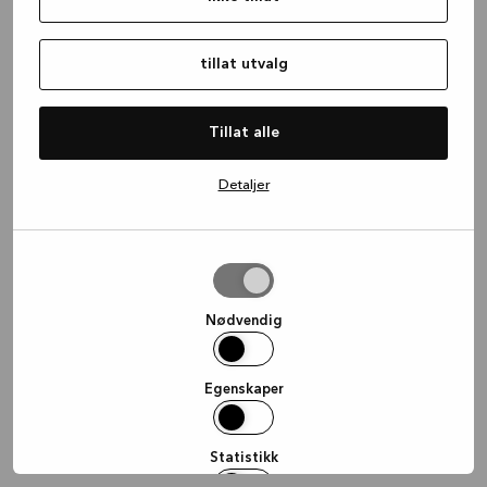
information)
.
tillat utvalg
Tillat alle
Detaljer
tillat
utvalg
Nødvendig
Egenskaper
Statistikk