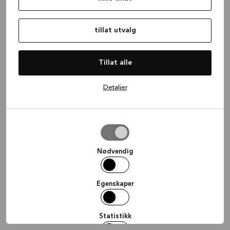
information)
.
tillat utvalg
Tillat alle
Detaljer
tillat
utvalg
Nødvendig
Egenskaper
Statistikk