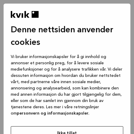
Denne nettsiden anvender
cookies
Vi bruker informasjonskapsler for å gi innhold og
annonser et personlig preg, for å levere sosiale
mediefunksjoner og for å analysere trafikken vår. Vi deler
dessuten informasjon om hvordan du bruker nettstedet
vårt, med partnerne våre innen sosiale medier,
annonsering og analysearbeid, som kan kombinere den
med annen informasjon du har gjort tilgjengelig for dem,
eller som de har samlet inn gjennom din bruk av
tjenestene deres. Les mer i våre retningslinjer
om
personvern og informasjonskapsler.
Application error: a client-side exception has occurred
while
loading
www.kvik.no
(see the browser console for more
Ikke tillat