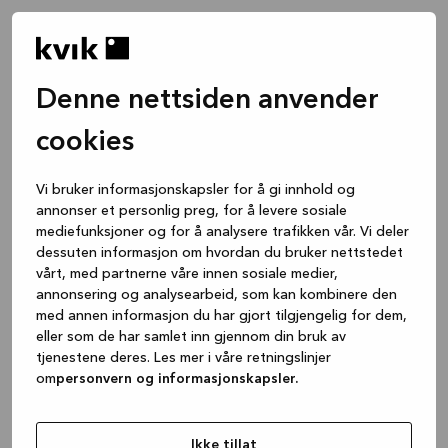
Denne nettsiden anvender
cookies
Vi bruker informasjonskapsler for å gi innhold og
annonser et personlig preg, for å levere sosiale
mediefunksjoner og for å analysere trafikken vår. Vi deler
dessuten informasjon om hvordan du bruker nettstedet
vårt, med partnerne våre innen sosiale medier,
annonsering og analysearbeid, som kan kombinere den
med annen informasjon du har gjort tilgjengelig for dem,
eller som de har samlet inn gjennom din bruk av
tjenestene deres. Les mer i våre retningslinjer
om
personvern og informasjonskapsler.
Application error: a client-side exception has occurred
while
loading
www.kvik.no
(see the browser console for more
Ikke tillat