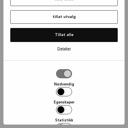
information)
.
tillat utvalg
Tillat alle
Detaljer
tillat
utvalg
Nødvendig
Egenskaper
Statistikk