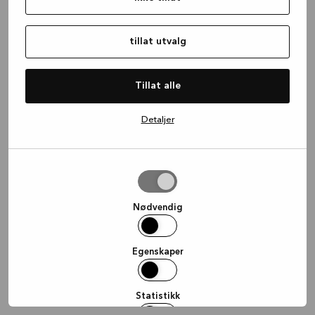
information)
.
tillat utvalg
Tillat alle
Detaljer
tillat
utvalg
Nødvendig
Egenskaper
Statistikk