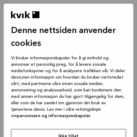
Denne nettsiden anvender
cookies
Vi bruker informasjonskapsler for å gi innhold og
annonser et personlig preg, for å levere sosiale
mediefunksjoner og for å analysere trafikken vår. Vi deler
dessuten informasjon om hvordan du bruker nettstedet
vårt, med partnerne våre innen sosiale medier,
annonsering og analysearbeid, som kan kombinere den
med annen informasjon du har gjort tilgjengelig for dem,
eller som de har samlet inn gjennom din bruk av
tjenestene deres. Les mer i våre retningslinjer
om
personvern og informasjonskapsler.
Application error: a client-side exception has occurred
while
loading
www.kvik.no
(see the browser console for more
Ikke tillat