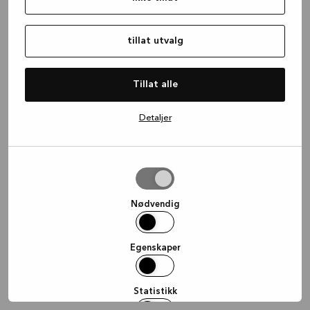
information)
.
tillat utvalg
Tillat alle
Detaljer
tillat
utvalg
Nødvendig
Egenskaper
Statistikk