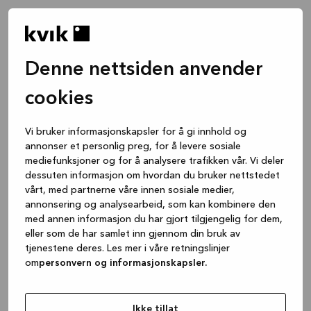
Denne nettsiden anvender
cookies
Vi bruker informasjonskapsler for å gi innhold og
annonser et personlig preg, for å levere sosiale
mediefunksjoner og for å analysere trafikken vår. Vi deler
dessuten informasjon om hvordan du bruker nettstedet
vårt, med partnerne våre innen sosiale medier,
annonsering og analysearbeid, som kan kombinere den
med annen informasjon du har gjort tilgjengelig for dem,
eller som de har samlet inn gjennom din bruk av
tjenestene deres. Les mer i våre retningslinjer
om
personvern og informasjonskapsler.
Application error: a client-side exception has occurred
while
loading
www.kvik.no
(see the browser console for more
Ikke tillat