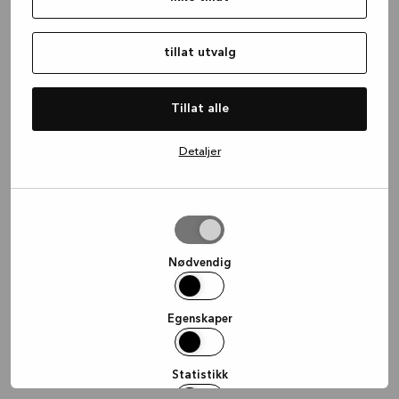
information)
.
tillat utvalg
Tillat alle
Detaljer
tillat
utvalg
Nødvendig
Egenskaper
Statistikk