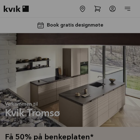
Kvik logo
Book gratis designmøte
Få 50% på
benkeplaten*
Tilbudet er gyldig til
Velkommen til
16.08.2026
Kvik Tromsø
Se mer
Få 50% på benkeplaten*