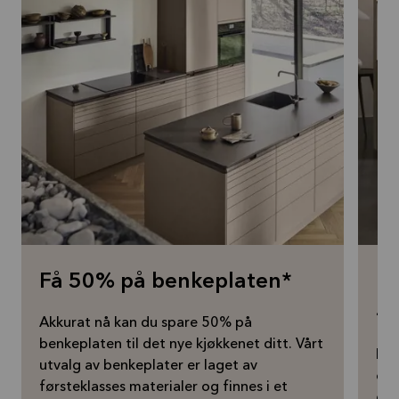
Få 50% på benkeplaten*
Få
– 
Akkurat nå kan du spare 50% på
benkeplaten til det nye kjøkkenet ditt. Vårt
Drø
utvalg av benkeplater er laget av
om 
førsteklasses materialer og finnes i et
gra