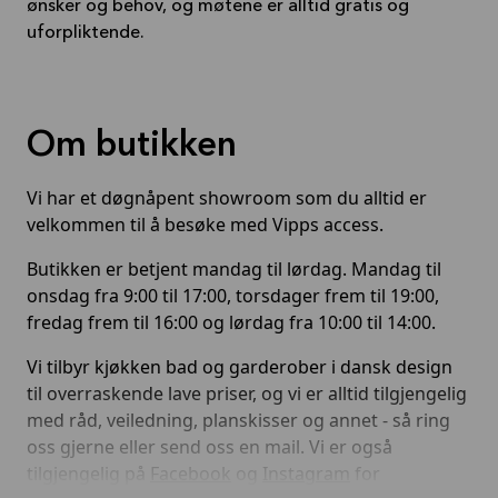
ønsker og behov, og møtene er alltid gratis og
uforpliktende.
Om butikken
Vi har et døgnåpent showroom som du alltid er
velkommen til å besøke med Vipps access.
Butikken er betjent mandag til lørdag. Mandag til
onsdag fra 9:00 til 17:00, torsdager frem til 19:00,
fredag frem til 16:00 og lørdag fra 10:00 til 14:00.
Vi tilbyr kjøkken bad og garderober i dansk design
til overraskende lave priser, og vi er alltid tilgjengelig
med råd, veiledning, planskisser og annet - så ring
oss gjerne eller send oss en mail. Vi er også
tilgjengelig på
Facebook
og
Instagram
for