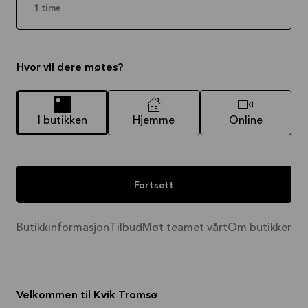
1 time
Hvor vil dere møtes?
I butikken
Hjemme
Online
Fortsett
Butikkinformasjon
Tilbud
Møt teamet vårt
Om butikken
Pr
Velkommen til Kvik Tromsø