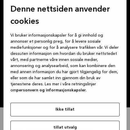
Denne nettsiden anvender
Montør
Montør
Olafs Zunde
Jānis R
cookies
olafszu@tromso.kvik.no
janisru@troms
Vi bruker informasjonskapsler for å gi innhold og
annonser et personlig preg, for å levere sosiale
mediefunksjoner og for å analysere trafikken vår. Vi deler
dessuten informasjon om hvordan du bruker nettstedet
vårt, med partnerne våre innen sosiale medier,
annonsering og analysearbeid, som kan kombinere den
med annen informasjon du har gjort tilgjengelig for dem,
eller som de har samlet inn gjennom din bruk av
tjenestene deres. Les mer i våre retningslinjer
om
personvern og informasjonskapsler.
Ikke tillat
tillat utvalg
Vi deler din kjærlighet til vakre kjøkken