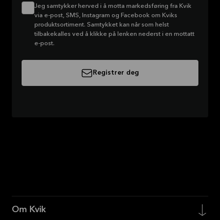
Jeg samtykker herved i å motta markedsføring fra Kvik
via e-post, SMS, Instagram og Facebook om Kviks
produktsortiment. Samtykket kan når som helst
tilbakekalles ved å klikke på lenken nederst i en mottatt
e-post.
Registrer deg
Om Kvik