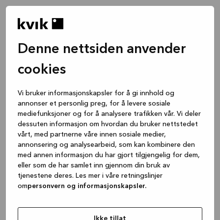
Denne nettsiden anvender
cookies
Vi bruker informasjonskapsler for å gi innhold og
annonser et personlig preg, for å levere sosiale
mediefunksjoner og for å analysere trafikken vår. Vi deler
dessuten informasjon om hvordan du bruker nettstedet
vårt, med partnerne våre innen sosiale medier,
annonsering og analysearbeid, som kan kombinere den
med annen informasjon du har gjort tilgjengelig for dem,
eller som de har samlet inn gjennom din bruk av
tjenestene deres. Les mer i våre retningslinjer
om
personvern og informasjonskapsler.
Application error: a client-side exception has occurred
while
loading
www.kvik.no
(see the browser console for more
Ikke tillat