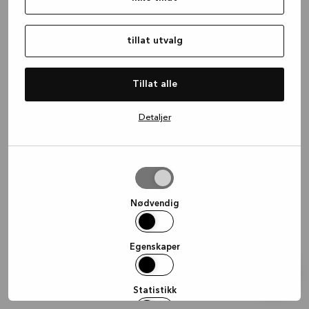
information)
.
tillat utvalg
Tillat alle
Detaljer
tillat
utvalg
Nødvendig
Egenskaper
Statistikk