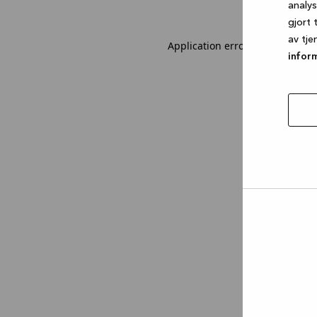
analy
gjort 
av tje
Application error: a client-sid
infor
tillat
utval