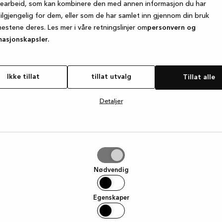
searbeid, som kan kombinere den med annen informasjon du har
tilgjengelig for dem, eller som de har samlet inn gjennom din bruk
nestene deres. Les mer i våre retningslinjer om
personvern og
e exception has occurred
while loading
www.kvik.no
(see the browse
masjonskapsler.
Ikke tillat
tillat utvalg
Tillat alle
Detaljer
g
Nødvendig
Egenskaper