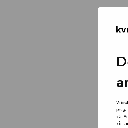
D
a
Vi bru
preg, 
vår. V
vårt, 