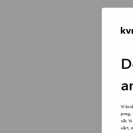
D
a
Vi bru
preg, 
vår. V
vårt, 