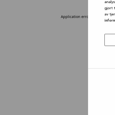
analy
gjort 
av tje
Application error: a client-sid
infor
tillat
utval