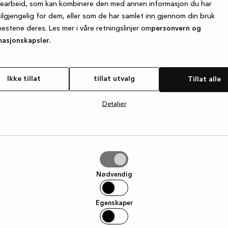
searbeid, som kan kombinere den med annen informasjon du har
tilgjengelig for dem, eller som de har samlet inn gjennom din bruk
nestene deres. Les mer i våre retningslinjer om
personvern og
e exception has occurred
while loading
www.kvik.no
(see the browse
masjonskapsler.
Ikke tillat
tillat utvalg
Tillat alle
Detaljer
g
Nødvendig
Egenskaper