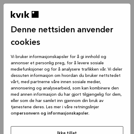
Denne nettsiden anvender
cookies
Vi bruker informasjonskapsler for å gi innhold og
annonser et personlig preg, for å levere sosiale
mediefunksjoner og for å analysere trafikken vår. Vi deler
dessuten informasjon om hvordan du bruker nettstedet
vårt, med partnerne våre innen sosiale medier,
annonsering og analysearbeid, som kan kombinere den
med annen informasjon du har gjort tilgjengelig for dem,
eller som de har samlet inn gjennom din bruk av
tjenestene deres. Les mer i våre retningslinjer
om
personvern og informasjonskapsler.
Application error: a client-side exception has occurred
while
loading
www.kvik.no
(see the browser console for more
Ikke tillat