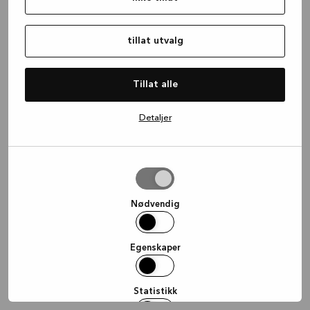
information)
.
tillat utvalg
Tillat alle
Detaljer
tillat
utvalg
Nødvendig
Egenskaper
Statistikk