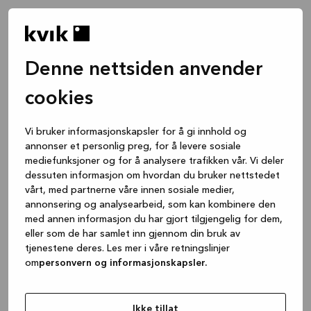
Denne nettsiden anvender
cookies
Vi bruker informasjonskapsler for å gi innhold og
annonser et personlig preg, for å levere sosiale
mediefunksjoner og for å analysere trafikken vår. Vi deler
dessuten informasjon om hvordan du bruker nettstedet
vårt, med partnerne våre innen sosiale medier,
annonsering og analysearbeid, som kan kombinere den
med annen informasjon du har gjort tilgjengelig for dem,
eller som de har samlet inn gjennom din bruk av
tjenestene deres. Les mer i våre retningslinjer
om
personvern og informasjonskapsler.
Application error: a client-side exception has occurred
while
loading
www.kvik.no
(see the browser console for more
Ikke tillat