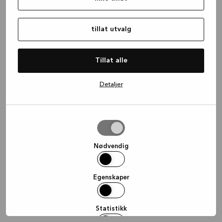
information)
.
tillat utvalg
Tillat alle
Detaljer
tillat
utvalg
Nødvendig
Egenskaper
Statistikk