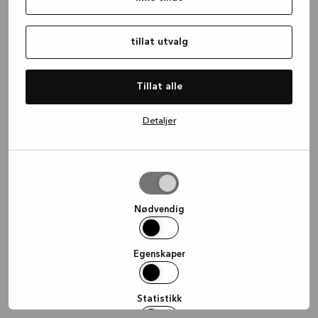
information)
.
tillat utvalg
Tillat alle
Detaljer
tillat
utvalg
Nødvendig
Egenskaper
Statistikk