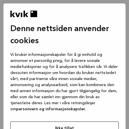
Denne nettsiden anvender
cookies
Vi bruker informasjonskapsler for å gi innhold og
annonser et personlig preg, for å levere sosiale
mediefunksjoner og for å analysere trafikken vår. Vi deler
dessuten informasjon om hvordan du bruker nettstedet
vårt, med partnerne våre innen sosiale medier,
annonsering og analysearbeid, som kan kombinere den
med annen informasjon du har gjort tilgjengelig for dem,
eller som de har samlet inn gjennom din bruk av
tjenestene deres. Les mer i våre retningslinjer
om
personvern og informasjonskapsler.
Application error: a client-side exception has occurred
while
loading
www.kvik.no
(see the browser console for more
Ikke tillat