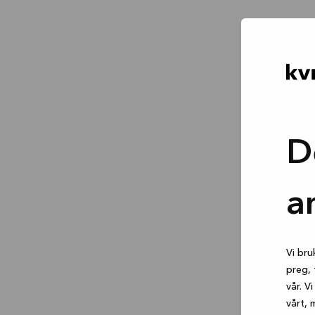
D
a
Vi bru
preg, 
vår. V
vårt, 