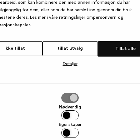
searbeid, som kan kombinere den med annen informasjon du har
tilgjengelig for dem, eller som de har samlet inn gjennom din bruk
nestene deres. Les mer i våre retningslinjer om
personvern og
e exception has occurred
while loading
www.kvik.no
(see the browse
masjonskapsler.
Ikke tillat
tillat utvalg
Tillat alle
Detaljer
g
Nødvendig
Egenskaper