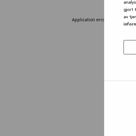
analy
gjort 
av tje
Application error: a client-sid
infor
tillat
utval