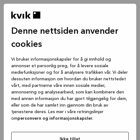
Denne nettsiden anvender
cookies
Vi bruker informasjonskapsler for å gi innhold og
annonser et personlig preg, for å levere sosiale
mediefunksjoner og for å analysere trafikken vår. Vi deler
dessuten informasjon om hvordan du bruker nettstedet
vårt, med partnerne våre innen sosiale medier,
annonsering og analysearbeid, som kan kombinere den
med annen informasjon du har gjort tilgjengelig for dem,
eller som de har samlet inn gjennom din bruk av
tjenestene deres. Les mer i våre retningslinjer
om
personvern og informasjonskapsler.
Application error: a client-side exception has occurred
while
loading
www.kvik.no
(see the browser console for more
Ikke tillat