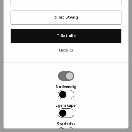
information)
.
tillat utvalg
Tillat alle
Detaljer
tillat
utvalg
Nødvendig
Egenskaper
Statistikk