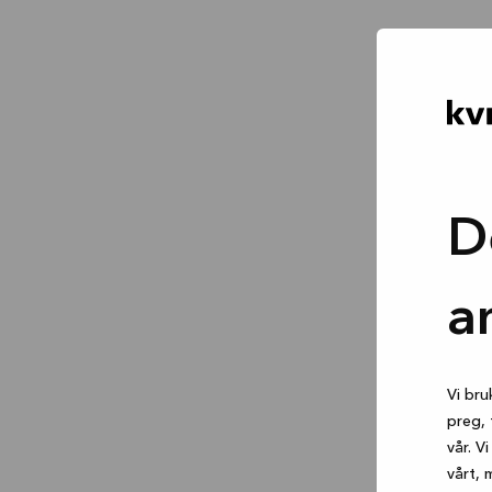
D
a
Vi bru
preg, 
vår. V
vårt, 