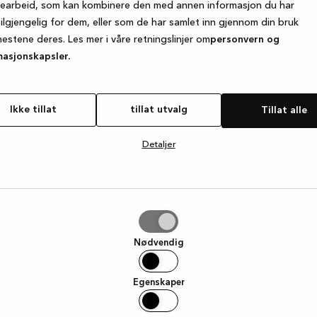
searbeid, som kan kombinere den med annen informasjon du har
tilgjengelig for dem, eller som de har samlet inn gjennom din bruk
nestene deres. Les mer i våre retningslinjer om
personvern og
e exception has occurred
while loading
www.kvik.no
(see the browse
masjonskapsler.
Ikke tillat
tillat utvalg
Tillat alle
Detaljer
g
Nødvendig
Egenskaper