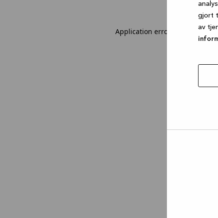
analy
gjort 
av tje
Application error: a client-sid
infor
tillat
utval