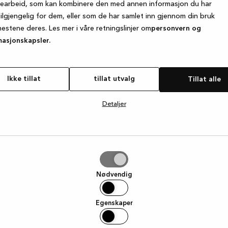
searbeid, som kan kombinere den med annen informasjon du har
tilgjengelig for dem, eller som de har samlet inn gjennom din bruk
nestene deres. Les mer i våre retningslinjer om
personvern og
e exception has occurred
while loading
www.kvik.no
(see the browse
masjonskapsler.
Ikke tillat
tillat utvalg
Tillat alle
Detaljer
g
Nødvendig
Egenskaper