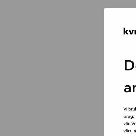
D
a
Vi bru
preg, 
vår. V
vårt, 