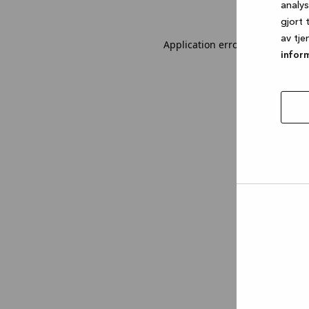
analy
gjort 
av tje
Application error: a client-sid
infor
tillat
utval