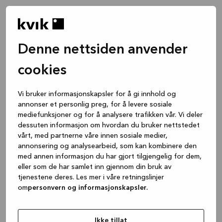
Denne nettsiden anvender
cookies
Vi bruker informasjonskapsler for å gi innhold og
annonser et personlig preg, for å levere sosiale
mediefunksjoner og for å analysere trafikken vår. Vi deler
dessuten informasjon om hvordan du bruker nettstedet
vårt, med partnerne våre innen sosiale medier,
annonsering og analysearbeid, som kan kombinere den
med annen informasjon du har gjort tilgjengelig for dem,
eller som de har samlet inn gjennom din bruk av
tjenestene deres. Les mer i våre retningslinjer
om
personvern og informasjonskapsler.
Application error: a client-side exception has occurred
while
loading
www.kvik.no
(see the browser console for more
Ikke tillat