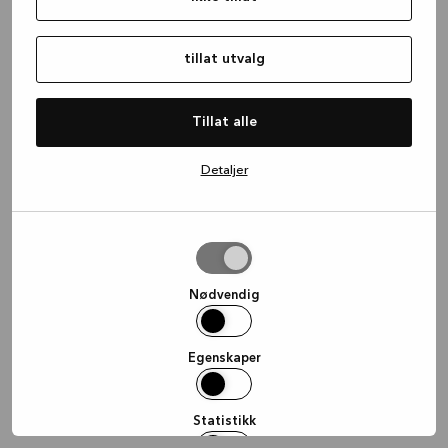
information)
.
tillat utvalg
Tillat alle
Detaljer
tillat
utvalg
Nødvendig
Egenskaper
Statistikk