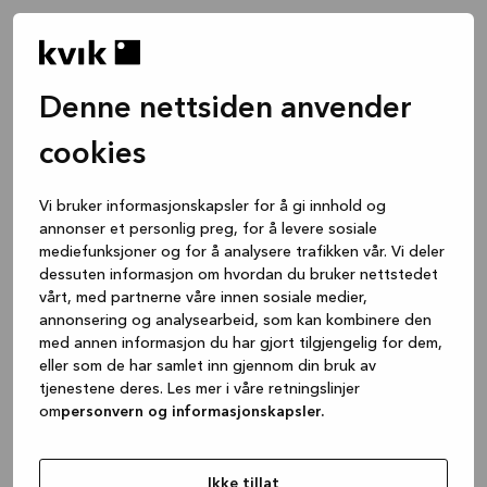
Denne nettsiden anvender
cookies
Vi bruker informasjonskapsler for å gi innhold og
annonser et personlig preg, for å levere sosiale
mediefunksjoner og for å analysere trafikken vår. Vi deler
dessuten informasjon om hvordan du bruker nettstedet
vårt, med partnerne våre innen sosiale medier,
annonsering og analysearbeid, som kan kombinere den
med annen informasjon du har gjort tilgjengelig for dem,
eller som de har samlet inn gjennom din bruk av
tjenestene deres. Les mer i våre retningslinjer
om
personvern og informasjonskapsler.
Application error: a client-side exception has occurred
while
loading
www.kvik.no
(see the browser console for more
Ikke tillat