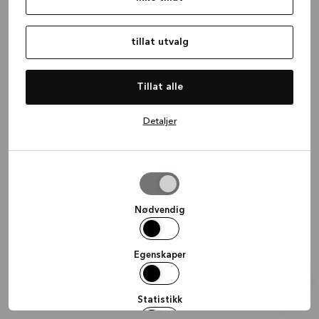
information)
.
tillat utvalg
Tillat alle
Detaljer
tillat
utvalg
Nødvendig
Egenskaper
Statistikk