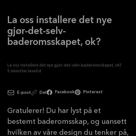
La oss installere det nye
gjør-det-selv-
baderomsskapet, ok?
La oss installere det nye gjør-det-selv-baderomsskapet, ok?
5
minutter lesetid
Facebook
Pinterest
E-post
Del
Gratulerer! Du har lyst på et
bestemt baderomsskap, og uansett
hvilken av våre design du tenker på,