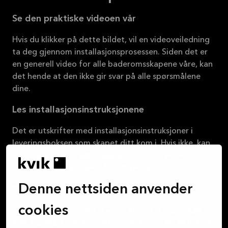
Se den praktiske videoen vår
Hvis du klikker på dette bildet, vil en videoveiledning
ta deg gjennom installasjonsprosessen. Siden det er
en generell video for alle baderomsskapene våre, kan
det hende at den ikke gir svar på alle spørsmålene
dine.
Les installasjonsinstruksjonene
Det er utskrifter med installasjonsinstruksjoner i
leveringsboksen som skapet ditt kom i. Hvis ikke, kan
du finne
samlingsveiledninger
her – du trenger
varenummeret (finnes på fakturaen).
Denne nettsiden anvender
Kvik-konsulenten din
cookies
Hvis du er i tvil om noe, kan du kontakte
den lokale
Kvik-butikken
– helst konsulenten som hjalp deg med