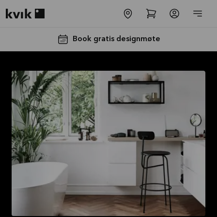
Kvik logo
Book gratis designmøte
Få 50% på
benkeplaten*
Tilbudet er gyldig til
16.08.2026
Se mer