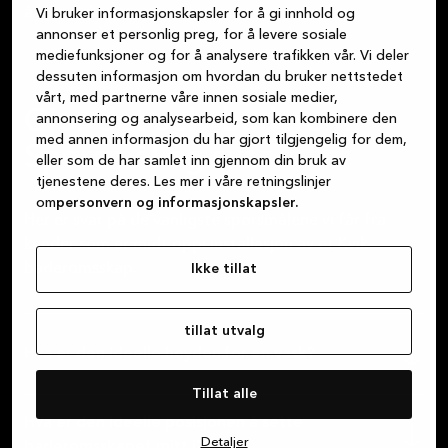
å kjøpe skapet.
Vi bruker informasjonskapsler for å gi innhold og
annonser et personlig preg, for å levere sosiale
mediefunksjoner og for å analysere trafikken vår. Vi deler
dessuten informasjon om hvordan du bruker nettstedet
vårt, med partnerne våre innen sosiale medier,
Gjør-det-selv-baderom –
annonsering og analysearbeid, som kan kombinere den
med annen informasjon du har gjort tilgjengelig for dem,
Spørsmål og svar
eller som de har samlet inn gjennom din bruk av
tjenestene deres. Les mer i våre retningslinjer
om
personvern og informasjonskapsler.
Her er svar på de vanligste spørsmålene vi får fra
kunder som er midt oppi installasjon av et Kvik-
baderomsskap.
Ikke tillat
tillat utvalg
Hva er den ideelle høyden for en vask?
Tillat alle
Hva er den ideelle posisjonen å sette
Detaljer
baderomsskapet mitt i?