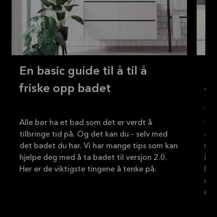
En basic guide til å til å
Re
friske opp badet
go
Tre
Alle bør ha et bad som det er verdt å
for
tilbringe tid på. Og det kan du – selv med
all
det badet du har. Vi har mange tips som kan
mat
hjelpe deg med å ta badet til versjon 2.0.
ikk
bad
ren
mye