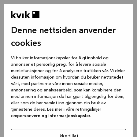
Denne nettsiden anvender
cookies
Vi bruker informasjonskapsler for å gi innhold og
annonser et personlig preg, for å levere sosiale
mediefunksjoner og for å analysere trafikken vår. Vi deler
dessuten informasjon om hvordan du bruker nettstedet
vårt, med partnerne våre innen sosiale medier,
annonsering og analysearbeid, som kan kombinere den
med annen informasjon du har gjort tilgjengelig for dem,
eller som de har samlet inn gjennom din bruk av
tjenestene deres. Les mer i våre retningslinjer
om
personvern og informasjonskapsler.
Application error: a client-side exception has occurred
while
loading
www.kvik.no
(see the browser console for more
Ikke tillat