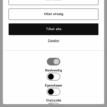
information)
.
tillat utvalg
Tillat alle
Detaljer
tillat
utvalg
Nødvendig
Egenskaper
Statistikk